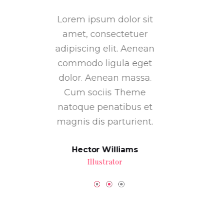
em ipsum dolor sit
Lorem ipsum dolor sit
Lore
met, consectetuer
amet, consectetuer
am
piscing elit. Aenean
adipiscing elit. Aenean
adip
mmodo ligula eget
commodo ligula eget
com
lor. Aenean massa.
dolor. Aenean massa.
dol
um sociis Theme
Cum sociis Theme
Cu
toque penatibus et
natoque penatibus et
nat
nis dis parturient.
magnis dis parturient.
magn
Hector Williams
Mark Benson
Illustrator
Graphic Designer