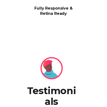
Fully Responsive &
Retina Ready
estimoni
Testimoni
T
als
als