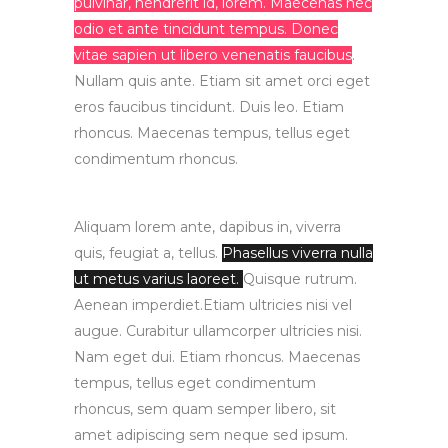
pulvinar, hendrerit id, lorem. Maecenas nec
odio et ante tincidunt tempus. Donec
vitae sapien ut libero venenatis faucibus
.
Nullam quis ante. Etiam sit amet orci eget
eros faucibus tincidunt. Duis leo. Etiam
rhoncus. Maecenas tempus, tellus eget
condimentum rhoncus.
Aliquam lorem ante, dapibus in, viverra
quis, feugiat a, tellus.
Phasellus viverra nulla
ut metus varius laoreet.
Quisque rutrum.
Aenean imperdiet.Etiam ultricies nisi vel
augue. Curabitur ullamcorper ultricies nisi.
Nam eget dui. Etiam rhoncus. Maecenas
tempus, tellus eget condimentum
rhoncus, sem quam semper libero, sit
amet adipiscing sem neque sed ipsum.