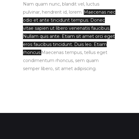
Nam quam nunc, blandit vel, luctus
pulvinar, hendrerit id, lorem.
Maecenas nec
odio et ante tincidunt tempus. Donec
vitae sapien ut libero venenatis faucibus.
Nullam quis ante. Etiam sit amet orci eget
eros faucibus tincidunt. Duis leo. Etiam
rhoncus.
Maecenas tempus, tellus eget
condimentum rhoncus, sem quam
semper libero, sit amet adipiscing.