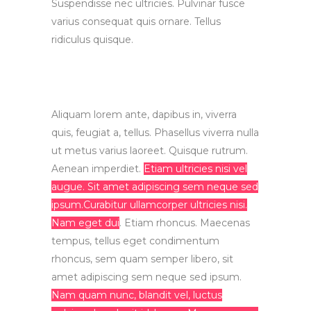
Suspendisse nec ultricies. Pulvinar fusce
varius consequat quis ornare. Tellus
ridiculus quisque.
Aliquam lorem ante, dapibus in, viverra
quis, feugiat a, tellus. Phasellus viverra nulla
ut metus varius laoreet. Quisque rutrum.
Aenean imperdiet.
Etiam ultricies nisi vel
augue. Sit amet adipiscing sem neque sed
ipsum.Curabitur ullamcorper ultricies nisi.
Nam eget dui
. Etiam rhoncus. Maecenas
tempus, tellus eget condimentum
rhoncus, sem quam semper libero, sit
amet adipiscing sem neque sed ipsum.
Nam quam nunc, blandit vel, luctus