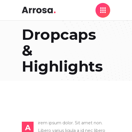
Dropcaps
&
Highlights
irem ipsum dolor. Sit amet non.
A
Libero varius ligula a id nec libero